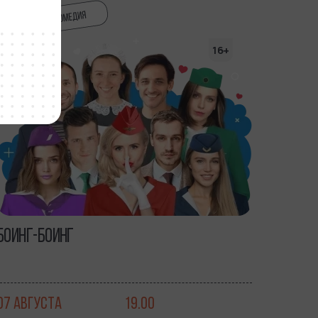
16+
БОИНГ-БОИНГ
07 АВГУСТА
19.00