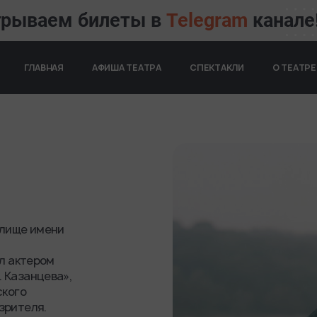
грываем билеты в
Telegram
канале
ОСНОВНАЯ НАВИГАЦИ
ГЛАВНАЯ
АФИША ТЕАТРА
СПЕКТАКЛИ
О ТЕАТРЕ
ИИ
илище имени
ыл актером
 Казанцева»,
ского
зрителя.