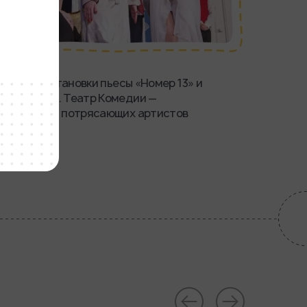
с идеи постановки пьесы «Номер 13» и
шний день. Театр Комедии —
ых людей и потрясающих артистов
ра.