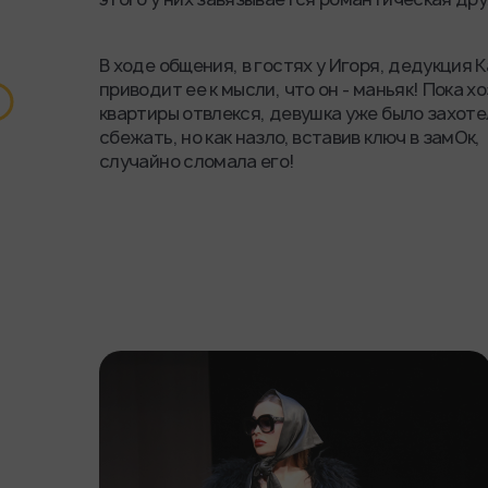
В ходе общения, в гостях у Игоря, дедукция 
приводит ее к мысли, что он - маньяк! Пока х
квартиры отвлекся, девушка уже было захоте
сбежать, но как назло, вставив ключ в замОк,
случайно сломала его!