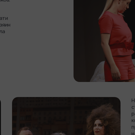
Кати
озяин
ла
Н
с
р
к
п
н