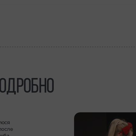
ОДРОБНО
уюся
после
жба.