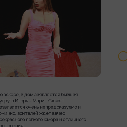
о вскоре, в дом заявляется бывшая
упруга Игоря – Мари… Сюжет
азвивается очень непредсказуемо и
омично, зрителей ждет вечер
рекрасного легкого юмора и отличного
астроения!