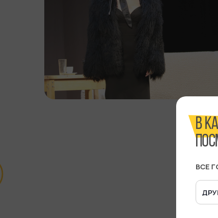
В К
ПОС
ВСЕ 
ДРУ