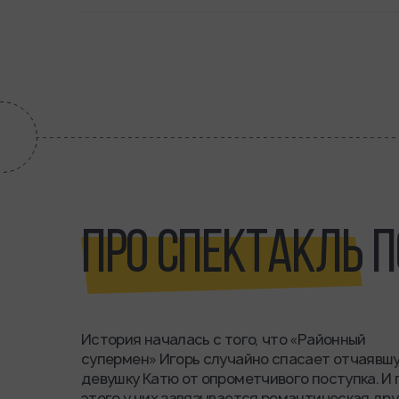
ПРО СПЕКТАКЛЬ
П
История началась с того, что «Районный
супермен» Игорь случайно спасает отчаявш
девушку Катю от опрометчивого поступка. И 
этого у них завязывается романтическая дру