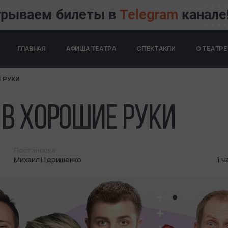
грываем билеты в
Telegram
канале
ОСНОВНАЯ НАВИГАЦИ
ГЛАВНАЯ
АФИША ТЕАТРА
СПЕКТАКЛИ
О ТЕАТРЕ
 РУКИ
ИИ
В ХОРОШИЕ РУКИ
Постановка
Михаил Церишенко
1 ч