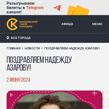
Разыгрываем
билеты в
Telegram
канале!
АФИША
МЕНЮ
ВСЕ ГОРОДА
ГЛАВНАЯ
НОВОСТИ
ПОЗДРАВЛЯЕМ НАДЕЖДУ АЗАРОВУ!
СТРОКА НАВИГАЦИИ
ПОЗДРАВЛЯЕМ НАДЕЖДУ
АЗАРОВУ!
2 ИЮНЯ 2024