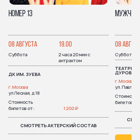
НОМЕР 13
МУЖЧИНА 
08 АВГУСТА
19.00
08 АВГУС
Суббота
2 часа 20 мин с
Суббота
антрактом
ТЕАТРИУМ
ДУРОВОЙ
ДК ИМ. ЗУЕВА
г. Москва
г. Москва
ул. Павловск
ул Лесная, д 18
Стоимость
Стоимость
билетов от
билетов от
1 200 ₽
СМОТ
СМОТРЕТЬ АКТЕРСКИЙ СОСТАВ