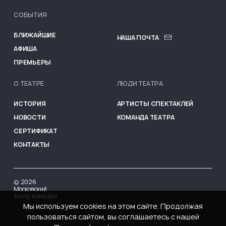
СОБЫТИЯ
MENU FOOTER
БЛИЖАЙШИЕ
НАША ПОЧТА
АФИША
ПРЕМЬЕРЫ
О ТЕАТРЕ
ЛЮДИ ТЕАТРА
ИСТОРИЯ
АРТИСТЫ СПЕКТАКЛЕЙ
НОВОСТИ
КОМАНДА ТЕАТРА
СЕРТИФИКАТ
КОНТАКТЫ
©
2026
Московский
Театр Комедии
Мы используем cookies на этом сайте. Продолжая
пользоваться сайтом, вы соглашаетесь с нашей