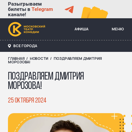
Разыгрываем
билеты в
Telegram
канале!
АФИША
МЕНЮ
ВСЕ ГОРОДА
ГЛАВНАЯ
НОВОСТИ
ПОЗДРАВЛЯЕМ ДМИТРИЯ
СТРОКА НАВИГАЦИИ
МОРОЗОВА!
ПОЗДРАВЛЯЕМ ДМИТРИЯ
МОРОЗОВА!
25 ОКТЯБРЯ 2024