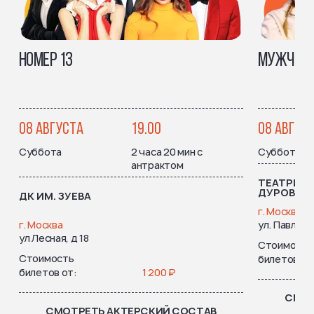
НОМЕР 13
МУЖЧИНА 
08 АВГУСТА
19.00
08 АВГУС
Суббота
2 часа 20 мин с
Суббота
антрактом
ТЕАТРИУМ
ДУРОВОЙ
ДК ИМ. ЗУЕВА
г. Москва
г. Москва
ул. Павловск
ул Лесная, д 18
Стоимость
Стоимость
билетов от
билетов от
1 200 ₽
СМОТ
СМОТРЕТЬ АКТЕРСКИЙ СОСТАВ