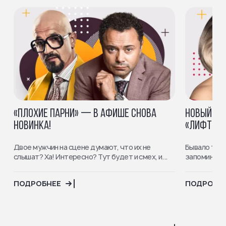
«ПЛОХИЕ ПАРНИ» — В АФИШЕ СНОВА
НОВЫЙ СП
НОВИНКА!
«ЛИФТ ЖЕ
Двое мужчин на сцене думают, что их не
Бывало тако
слышат? Ха! Интересно? Тут будет и смех, и...
запоминался
ПОДРОБНЕЕ
ПОДРОБН