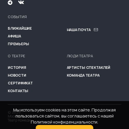
СОБЫТИЯ
MENU FOOTER
БЛИЖАЙШИЕ
НАША ПОЧТА
АФИША
ПРЕМЬЕРЫ
О ТЕАТРЕ
ЛЮДИ ТЕАТРА
ИСТОРИЯ
АРТИСТЫ СПЕКТАКЛЕЙ
НОВОСТИ
КОМАНДА ТЕАТРА
СЕРТИФИКАТ
КОНТАКТЫ
Мы используем cookies на этом сайте. Продолжая
©
2026
пользоваться сайтом, вы соглашаетесь с нашей
Московский
Театр Комедии
Политикой конфиденциальности.