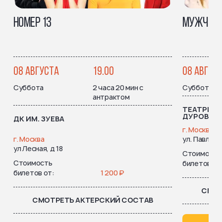
НОМЕР 13
МУЖЧИНА 
08 АВГУСТА
19.00
08 АВГУС
Суббота
2 часа 20 мин с
Суббота
антрактом
ТЕАТРИУМ
ДУРОВОЙ
ДК ИМ. ЗУЕВА
г. Москва
г. Москва
ул. Павловск
ул Лесная, д 18
Стоимость
Стоимость
билетов от
билетов от
1 200 ₽
СМОТ
СМОТРЕТЬ АКТЕРСКИЙ СОСТАВ